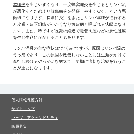
窩織炎
を生じやすくなり、一度蜂窩織炎を生じるとリンパ流
が悪化するためより蜂窩織炎を発症しやすくなる、という悪
循環になります。長期に炎症をきたしリンパ浮腫が進行する
と皮膚・皮下組織がかたくなり
象皮病
と呼ばれる状態になり
ます。また、稀ですが長期の経過で
脈管肉腫などの悪性腫瘍
を生じ生命にかかわることもあります。
リンパ浮腫の主な症状は"むくみ"ですが、
原因はリンパ流の
うっ滞
であり、この原因を改善しないことには生涯をかけて
進行し続けるやっかいな病気で、早期に適切な治療を行うこ
とが重要になります。
個人情報保護方針
サイトマップ
ウェブ・アクセシビリティ
職員募集