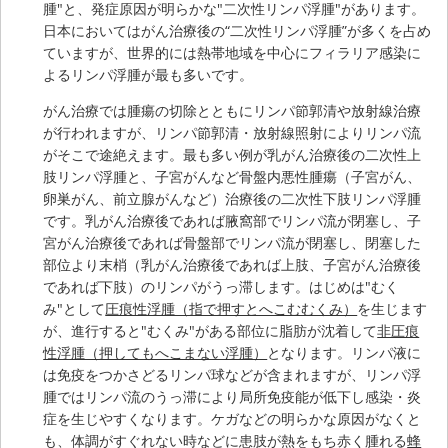
腫"と、発症原因が明らかな"二次性リンパ浮腫"があります。
日本においてはがん治療後の“二次性リンパ浮腫”が多くを占め
ていますが、世界的には熱帯地域を中心にフィラリア感染に
よるリンパ浮腫が最も多いです。
がん治療では腫瘍の切除とともにリンパ節郭清や放射線治療
が行われますが、リンパ節郭清・放射線照射によりリンパ流
がそこで途絶えます。最も多い例が乳がん治療後の二次性上
肢リンパ浮腫と、子宮がんなど骨盤内悪性腫瘍（子宮がん、
卵巣がん、前立腺がんなど）治療後の二次性下肢リンパ浮腫
です。乳がん治療後であれば腋窩部でリンパ流が閉塞し、子
宮がん治療後であれば骨盤部でリンパ流が閉塞し、閉塞した
部位より末梢（乳がん治療後であれば上肢、子宮がん治療後
であれば下肢）のリンパがうっ滞します。はじめは"むく
み"として
圧痕性浮腫（指で押すとへこむむくみ）
を生じます
が、進行すると"むくみ"がある部位に脂肪が沈着して
非圧痕
性浮腫（押してもへこまない浮腫）
となります。リンパ液に
は免疫をつかさどるリンパ球などが含まれますが、リンパ浮
腫ではリンパ流のうっ滞により局所免疫能が低下し感染・炎
症を生じやすくなります。ケガなどの明らかな原因がなくと
も、体調がすぐれない時などに患肢が熱をもち赤く腫れる
蜂