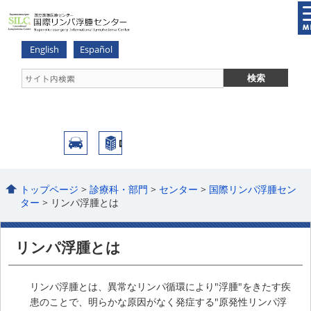
English
Español
トップページ
>
診療科・部門
>
センター
>
国際リンパ浮腫セン
ター
> リンパ浮腫とは
リンパ浮腫とは
リンパ浮腫とは、異常なリンパ循環により"浮腫"をきたす疾
患のことで、明らかな原因がなく発症する"原発性リンパ浮